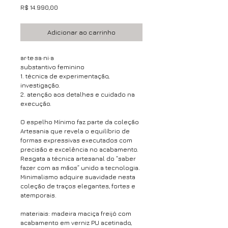
Preço
R$ 14.990,00
Adicionar ao carrinho
ar·te·sa·ni·a
substantivo feminino
1. técnica de experimentação,
investigação.
2. atenção aos detalhes e cuidado na
execução.
O espelho Mínimo faz parte da coleção
Artesania que revela o equilíbrio de
formas expressivas executados com
precisão e excelência no acabamento.
Resgata a técnica artesanal do “saber
fazer com as mãos” unido a tecnologia.
Minimalismo adquire suavidade nesta
coleção de traços elegantes, fortes e
atemporais.
materiais: madeira maciça freijó com
acabamento em verniz PU acetinado,