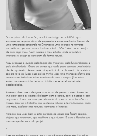
Sou arquiteta de formação, mas foi no design de mobiliário que
encontrei um espaço íntimo de expressão e experimentação. Depois de
uma temporada estudando na Dinamarca uma imersão no universo
escandinavo que sempre me fascinou voltei a São Paulo com o desejo
de criar algo meu. Assim nasceu o meu estúdio, onde arquitetura,
interiores e design se conectam de forma natural.
Meu processo é guiado pela lógica dos materiais, pela funcionalidade e
pela simplicidade. Gosto de pensar que cada peça carrega uma história
desde o primeiro desenho até o toque final do acabamento. A madeira
sempre teve um lugar especial na minha vida, uma memória afetiva que
começou na infância e foi se fortalecendo com o tempo. Já o feltro
entrou no meu caminho de forma intuitiva, e se revelou cheio de
possibilidades.
Costumo dizer que o design é uma forma de pensar o viver. Gosto de
investigar como os objetos dialogam com o corpo, com o espaço e com
as pessoas. É um processo que mistura técnica, escuta e muita mão na
massa. Valorizo o trabalho com materiais naturais e tenho buscado, cada
vez mais, explorar suas texturas, contrastes e histórias.
Acredito que viver bem é estar cercado de coisas que fazem sentido,
objetos que encantam, que acolhem e que duram. É essa a filosofia que
me acompanha em cada projeto.
-
I am an architect by training, but it was in furniture design that I found an