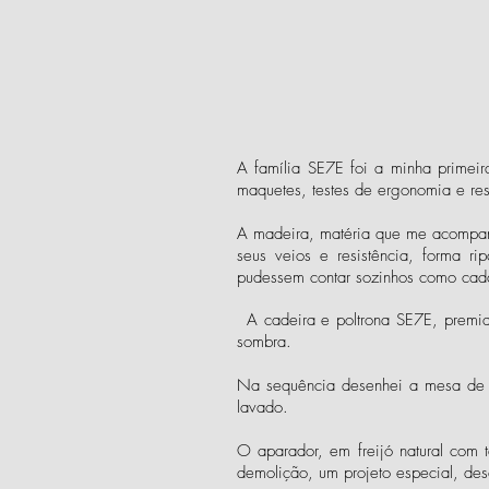
A família SE7E foi a minha primei
maquetes, testes de ergonomia e res
A madeira, matéria que me acompanh
seus veios e resistência, forma 
pudessem contar sozinhos como cada
A cadeira e poltrona SE7E, premia
sombra.
Na sequência desenhei a mesa de j
lavado.
O aparador, em freijó natural com t
demolição, um projeto especial, d