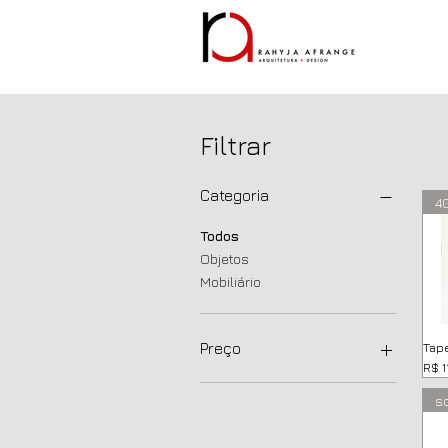
Filtrar
Categoria
40
Todos
Objetos
Mobiliário
Preço
Tap
Pre
R$ 1
s
R$ 0
R$ 39.800