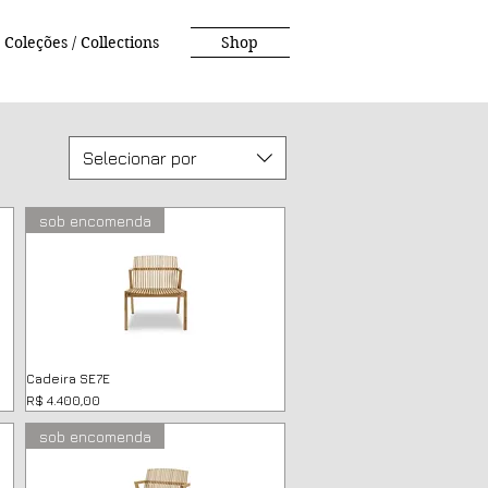
Coleções / Collections
Shop
Selecionar por
sob encomenda
Cadeira SE7E
Preço
R$ 4.400,00
sob encomenda