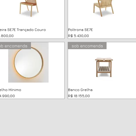
eira SE7E Trançado Couro
Poltrona SE7E
ço
Preço
4.800,00
R$ 5.430,00
ob encomenda
sob encomenda
elho Mínimo
Banco Grelha
ço
Preço
4.990,00
R$ 18.155,00