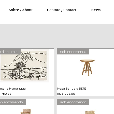
Sobre / About
Contato / Contact
News
 dias úteis
sob encomenda
eçaria Mamanguá
Mesa Bandeja SE7E
ço
Preço
1.780,00
R$ 3.990,00
ob encomenda
sob encomenda