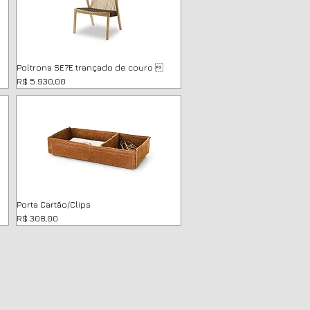
Poltrona SE7E trançado de couro 
Preço
R$ 5.930,00
Porta Cartão/Clips
Preço
R$ 308,00