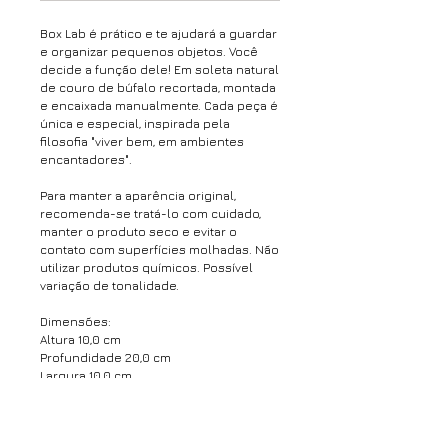
Box Lab é prático e te ajudará a guardar
e organizar pequenos objetos. Você
decide a função dele! Em soleta natural
de couro de búfalo recortada, montada
e encaixada manualmente. Cada peça é
única e especial, inspirada pela
filosofia "viver bem, em ambientes
encantadores".
Para manter a aparência original,
recomenda-se tratá-lo com cuidado,
manter o produto seco e evitar o
contato com superfícies molhadas. Não
utilizar produtos químicos. Possível
variação de tonalidade.
Dimensões:
Altura 10,0 cm
Profundidade 20,0 cm
Largura 10,0 cm
Peso 0,15 kg
*O prazo para envio é de até 7 dias úteis
após a confirmação do pagamento*