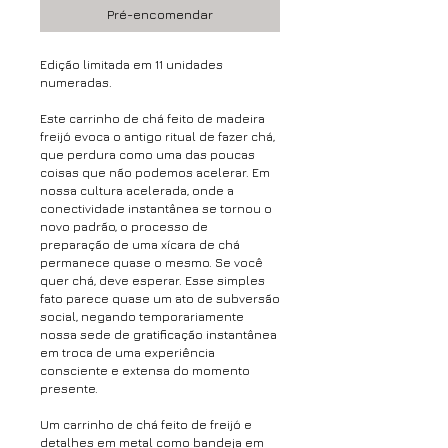
Pré-encomendar
Edição limitada em 11 unidades
numeradas.
Este carrinho de chá feito de madeira
freijó evoca o antigo ritual de fazer chá,
que perdura como uma das poucas
coisas que não podemos acelerar. Em
nossa cultura acelerada, onde a
conectividade instantânea se tornou o
novo padrão, o processo de
preparação de uma xícara de chá
permanece quase o mesmo. Se você
quer chá, deve esperar. Esse simples
fato parece quase um ato de subversão
social, negando temporariamente
nossa sede de gratificação instantânea
em troca de uma experiência
consciente e extensa do momento
presente.
Um carrinho de chá feito de freijó e
detalhes em metal como bandeja em