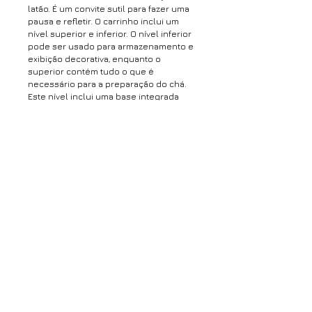
latão. É um convite sutil para fazer uma
pausa e refletir. O carrinho inclui um
nível superior e inferior. O nível inferior
pode ser usado para armazenamento e
exibição decorativa, enquanto o
superior contém tudo o que é
necessário para a preparação do chá.
Este nível inclui uma base integrada
para aquecer a chaleira (chaleira
elétrica de aço inoxidável Cuisinart),
armazenamento oculto para xícaras e
chá e uma bandeja de latão para servir.
O carrinho de chá se destaca como um
produto e uma reflexão graciosa sobre
a vida contemporânea.
*Este produto é feito sob encomenda.
O prazo para produção é de até 60 dias
úteis após a confirmação do
pagamento*