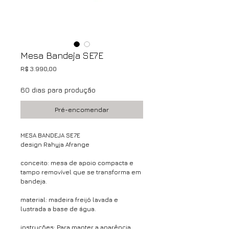
Mesa Bandeja SE7E
Preço
R$ 3.990,00
60 dias para produção
Pré-encomendar
MESA BANDEJA SE7E
design Rahyja Afrange
conceito: mesa de apoio compacta e
tampo removível que se transforma em
bandeja.
material: madeira freijó lavada e
lustrada a base de água.
instruções: Para manter a aparência