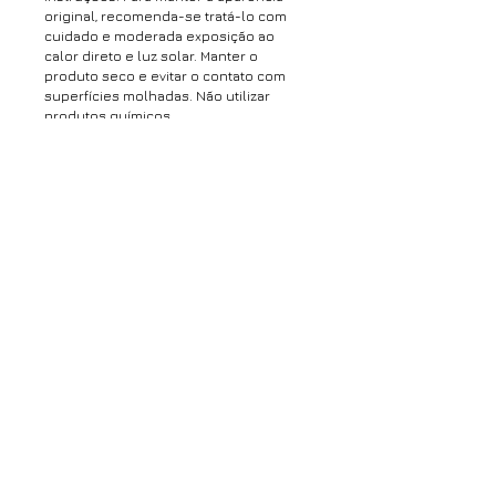
original, recomenda-se tratá-lo com
cuidado e moderada exposição ao
calor direto e luz solar. Manter o
produto seco e evitar o contato com
superfícies molhadas. Não utilizar
produtos químicos.
Altura45,0 cm
Profundidade45,0 cm
Largura45,0 cm
fotografia: Elcio Ohnuma e Gizele
Martino
*Este produto é feito sob encomenda.
O prazo para produção é de até 60 dias
úteis após a confirmação do
pagamento*
Webmaster Login
contato@ra.arq.br