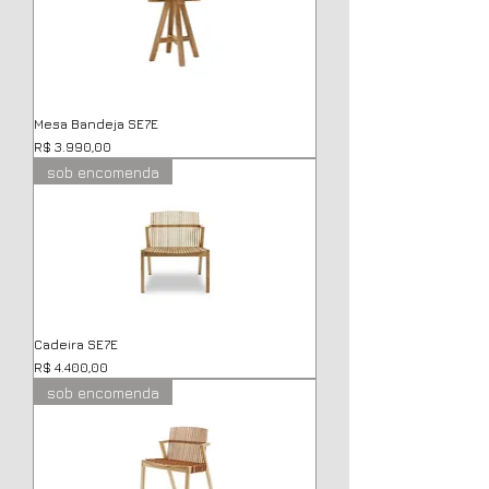
Mesa Bandeja SE7E
Preço
R$ 3.990,00
sob encomenda
Cadeira SE7E
Preço
R$ 4.400,00
sob encomenda