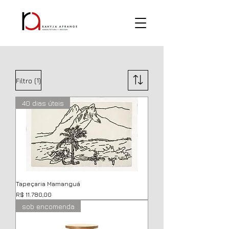
(1)
Filtro
40 dias úteis
Tapeçaria Mamanguá
Preço
R$ 11.780,00
sob encomenda