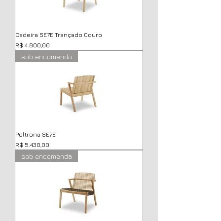
Cadeira SE7E Trançado Couro
Preço
R$ 4.800,00
sob encomenda
Poltrona SE7E
Preço
R$ 5.430,00
sob encomenda