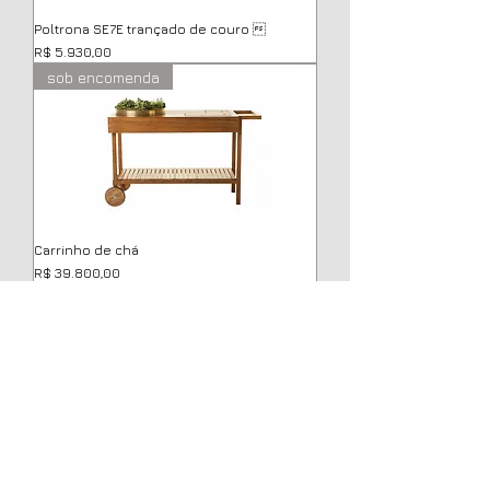
Poltrona SE7E trançado de couro 
Preço
R$ 5.930,00
sob encomenda
Carrinho de chá
Preço
R$ 39.800,00
sob encomenda
Banco Grelha