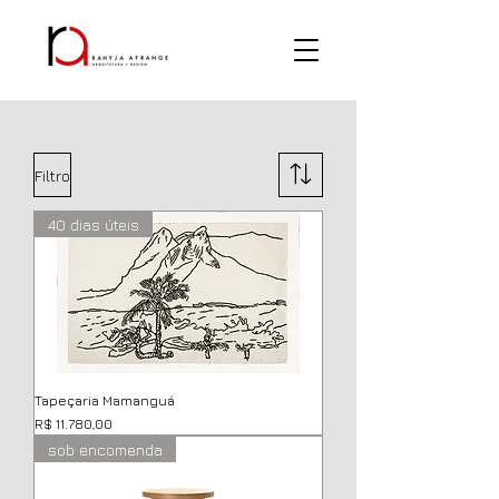
Filtro
40 dias úteis
Tapeçaria Mamanguá
Preço
R$ 11.780,00
sob encomenda