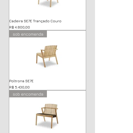
Cadeira SE7E Trançado Couro
Preço
R$ 4.800,00
sob encomenda
Poltrona SE7E
Preço
R$ 5.430,00
sob encomenda