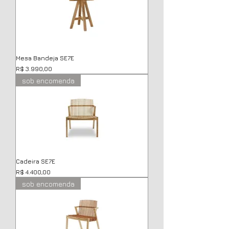
Mesa Bandeja SE7E
Preço
R$ 3.990,00
sob encomenda
Cadeira SE7E
Preço
R$ 4.400,00
sob encomenda