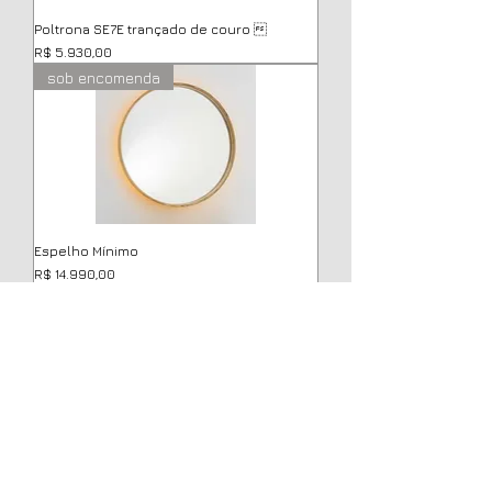
Poltrona SE7E trançado de couro 
Preço
R$ 5.930,00
sob encomenda
Espelho Mínimo
Preço
R$ 14.990,00
sob encomenda
Banco Grelha