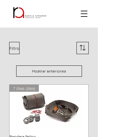
Filtro
Mostrar anteriores
7 dias úteis
Bandeja Feltro