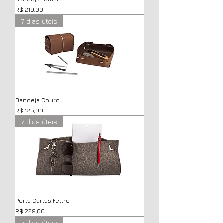
Preço
R$ 219,00
7 dias úteis
Bandeja Couro
Preço
R$ 125,00
7 dias úteis
Porta Cartas Feltro
Preço
R$ 229,00
7 dias úteis