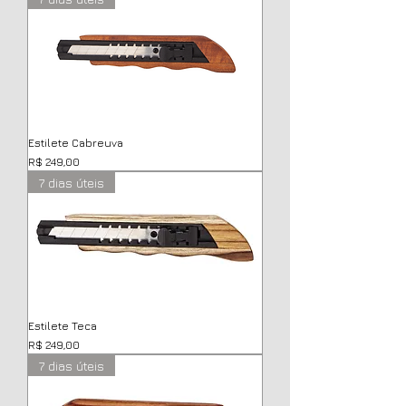
Estilete Cabreuva
Preço
R$ 249,00
7 dias úteis
Estilete Teca
Preço
R$ 249,00
7 dias úteis