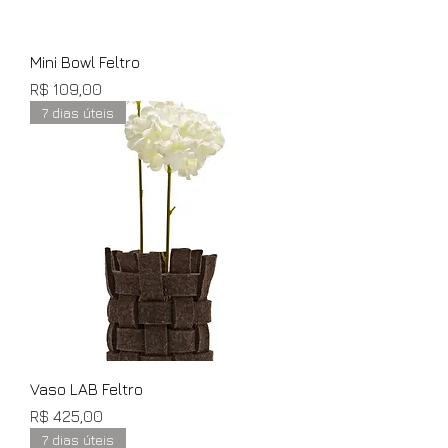
Mini Bowl Feltro
Preço
R$ 109,00
7 dias úteis
Vaso LAB Feltro
Preço
R$ 425,00
7 dias úteis