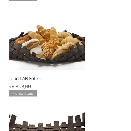
Tube LAB Feltro
Preço
R$ 808,00
7 dias úteis