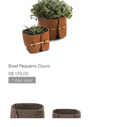
Bowl Pequeno Couro
Preço
R$ 129,00
7 dias úteis