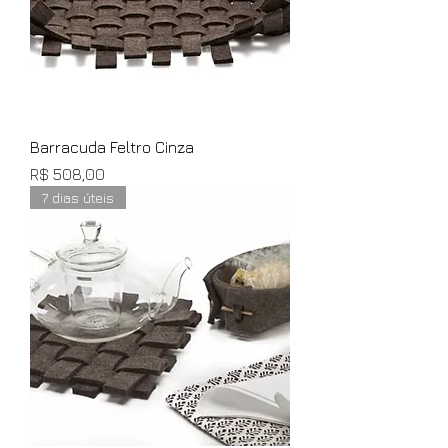
Barracuda Feltro Cinza
Preço
R$ 508,00
7 dias úteis