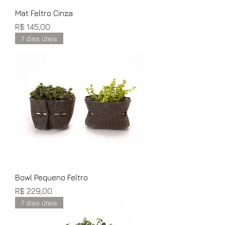
Mat Feltro Cinza
Preço
R$ 145,00
7 dias úteis
Bowl Pequeno Feltro
Preço
R$ 229,00
7 dias úteis